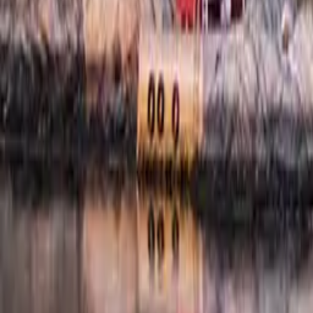
Kundservice
Meny
Nytt
Vin
Öl
Sprit
Cider & Blanddryck
Alkoholfritt
Hållbarhet
Dryck & Mat
Alkohol & hälsa
Stäng meny