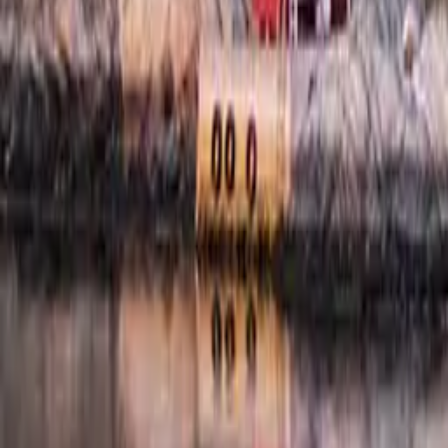
Kundservice
Meny
Nytt
Vin
Öl
Sprit
Cider & Blanddryck
Alkoholfritt
Hållbarhet
Dryck & Mat
Alkohol & hälsa
Stäng meny