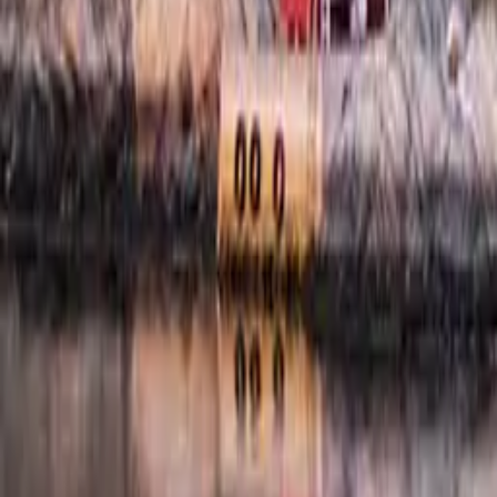
Kundservice
Meny
Nytt
Vin
Öl
Sprit
Cider & Blanddryck
Alkoholfritt
Hållbarhet
Dryck & Mat
Alkohol & hälsa
Stäng meny