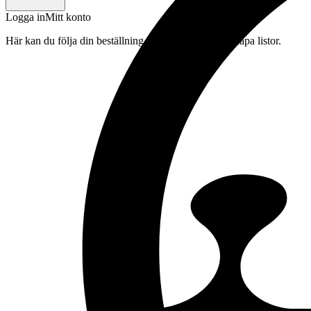
Logga in
Mitt konto
Här kan du följa din beställning, spara drycker och skapa listor.