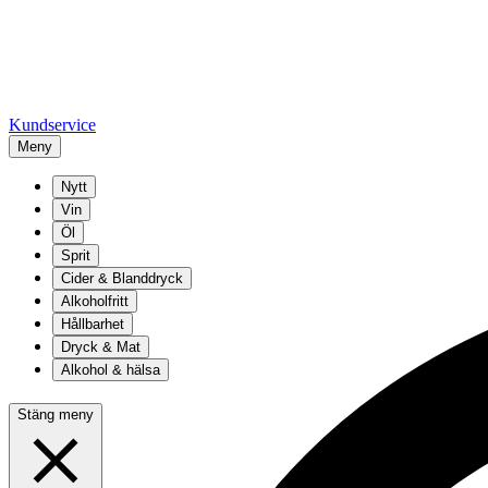
Kundservice
Meny
Nytt
Vin
Öl
Sprit
Cider & Blanddryck
Alkoholfritt
Hållbarhet
Dryck & Mat
Alkohol & hälsa
Stäng meny