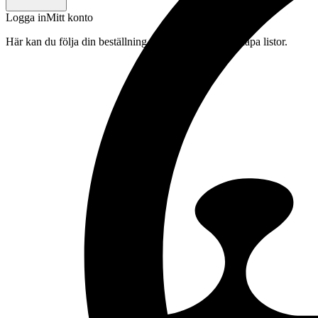
Logga in
Mitt konto
Här kan du följa din beställning, spara drycker och skapa listor.