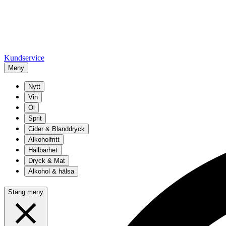
Kundservice
Meny
Nytt
Vin
Öl
Sprit
Cider & Blanddryck
Alkoholfritt
Hållbarhet
Dryck & Mat
Alkohol & hälsa
Stäng meny