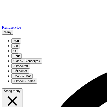
Kundservice
Meny
Nytt
Vin
Öl
Sprit
Cider & Blanddryck
Alkoholfritt
Hållbarhet
Dryck & Mat
Alkohol & hälsa
Stäng meny