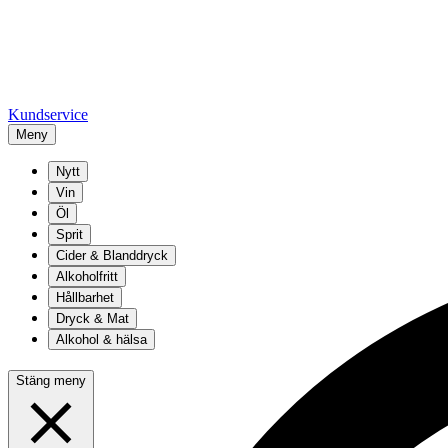
Kundservice
Meny
Nytt
Vin
Öl
Sprit
Cider & Blanddryck
Alkoholfritt
Hållbarhet
Dryck & Mat
Alkohol & hälsa
Stäng meny