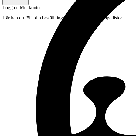
Logga in
Mitt konto
Här kan du följa din beställning, spara drycker och skapa listor.