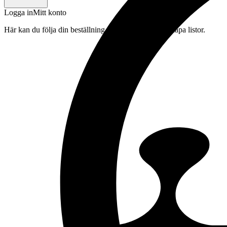
Logga in
Mitt konto
Här kan du följa din beställning, spara drycker och skapa listor.