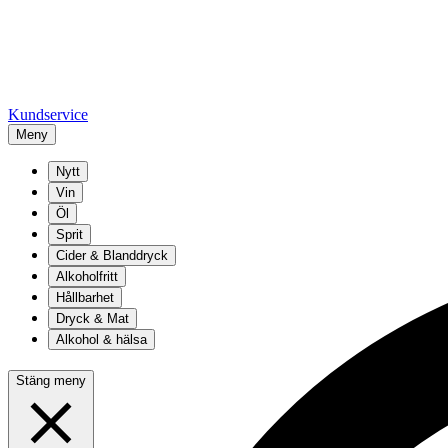
Kundservice
Meny
Nytt
Vin
Öl
Sprit
Cider & Blanddryck
Alkoholfritt
Hållbarhet
Dryck & Mat
Alkohol & hälsa
Stäng meny