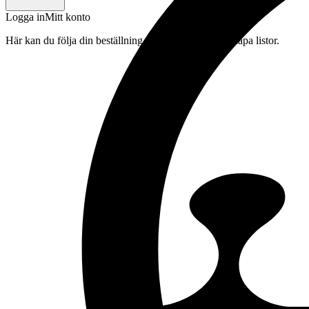
Logga in
Mitt konto
Här kan du följa din beställning, spara drycker och skapa listor.