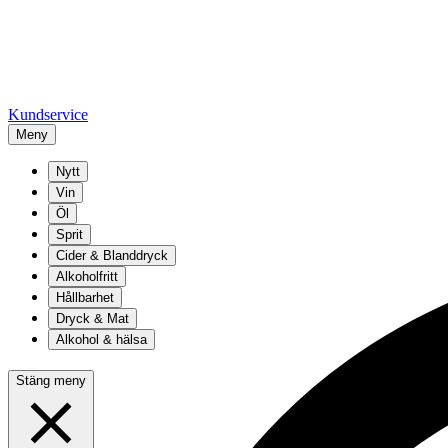
Kundservice
Meny
Nytt
Vin
Öl
Sprit
Cider & Blanddryck
Alkoholfritt
Hållbarhet
Dryck & Mat
Alkohol & hälsa
Stäng meny