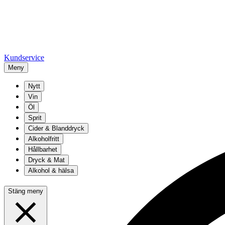
Kundservice
Meny
Nytt
Vin
Öl
Sprit
Cider & Blanddryck
Alkoholfritt
Hållbarhet
Dryck & Mat
Alkohol & hälsa
Stäng meny