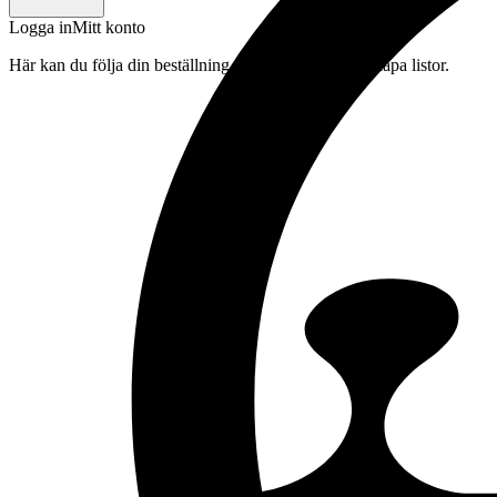
Logga in
Mitt konto
Här kan du följa din beställning, spara drycker och skapa listor.