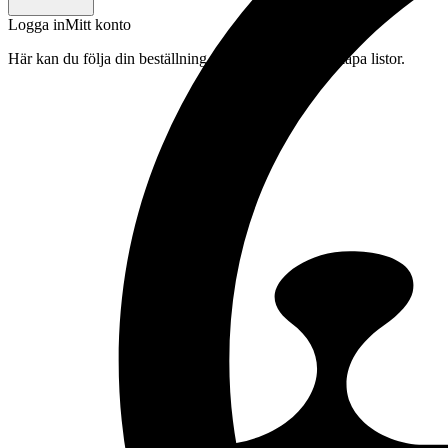
Logga in
Mitt konto
Här kan du följa din beställning, spara drycker och skapa listor.