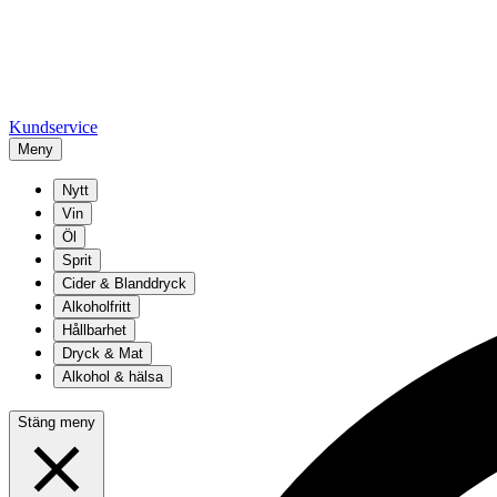
Kundservice
Meny
Nytt
Vin
Öl
Sprit
Cider & Blanddryck
Alkoholfritt
Hållbarhet
Dryck & Mat
Alkohol & hälsa
Stäng meny