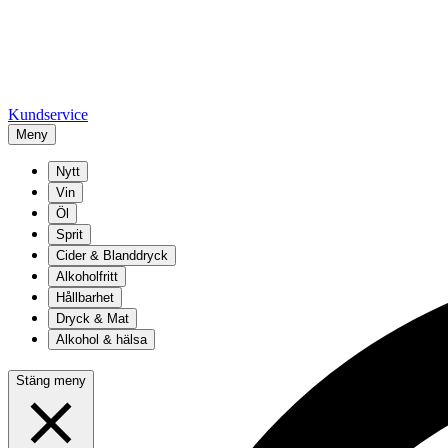
Kundservice
Meny
Nytt
Vin
Öl
Sprit
Cider & Blanddryck
Alkoholfritt
Hållbarhet
Dryck & Mat
Alkohol & hälsa
Stäng meny