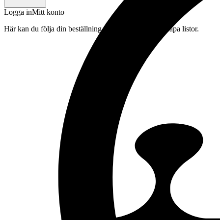
Logga in
Mitt konto
Här kan du följa din beställning, spara drycker och skapa listor.