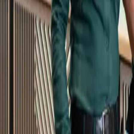
Kundservice
Meny
Nytt
Vin
Öl
Sprit
Cider & Blanddryck
Alkoholfritt
Hållbarhet
Dryck & Mat
Alkohol & hälsa
Stäng meny