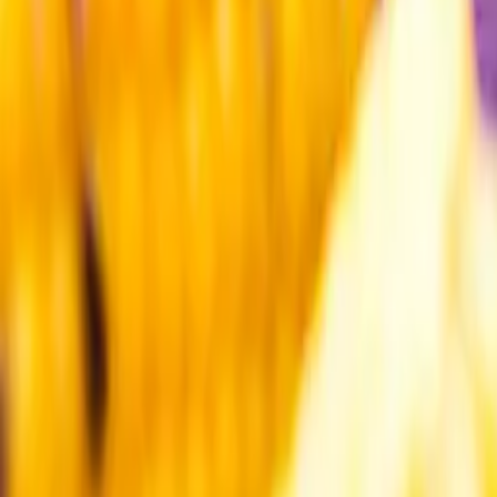
Kundservice
Meny
Nytt
Vin
Öl
Sprit
Cider & Blanddryck
Alkoholfritt
Hållbarhet
Dryck & Mat
Alkohol & hälsa
Stäng meny