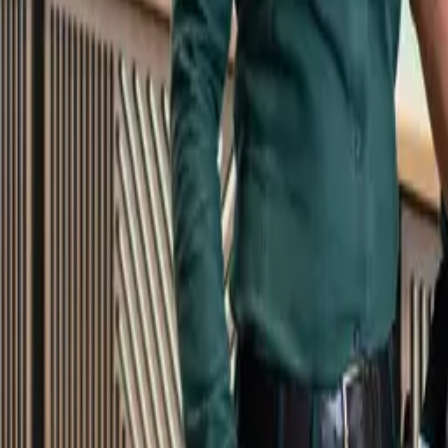
Kundservice
Meny
Nytt
Vin
Öl
Sprit
Cider & Blanddryck
Alkoholfritt
Hållbarhet
Dryck & Mat
Alkohol & hälsa
Stäng meny