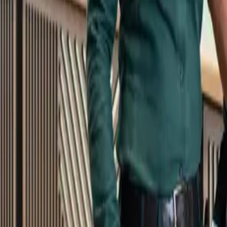
Kundservice
Meny
Nytt
Vin
Öl
Sprit
Cider & Blanddryck
Alkoholfritt
Hållbarhet
Dryck & Mat
Alkohol & hälsa
Stäng meny