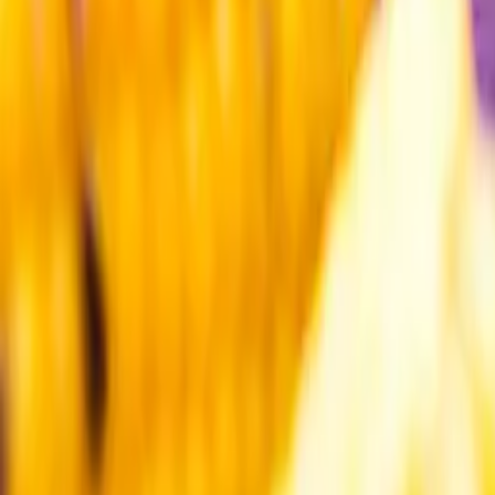
Kundservice
Meny
Nytt
Vin
Öl
Sprit
Cider & Blanddryck
Alkoholfritt
Hållbarhet
Dryck & Mat
Alkohol & hälsa
Stäng meny