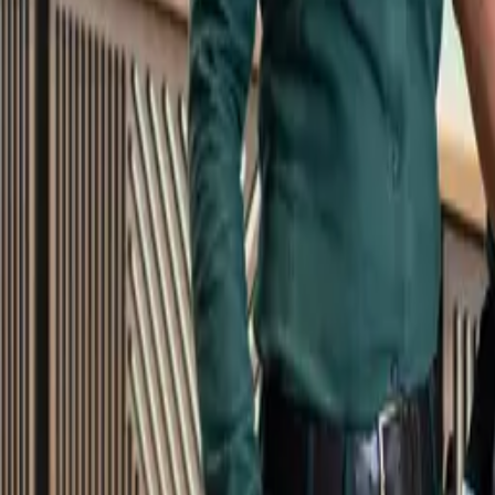
Kundservice
Meny
Nytt
Vin
Öl
Sprit
Cider & Blanddryck
Alkoholfritt
Hållbarhet
Dryck & Mat
Alkohol & hälsa
Stäng meny