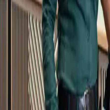
Kundservice
Meny
Nytt
Vin
Öl
Sprit
Cider & Blanddryck
Alkoholfritt
Hållbarhet
Dryck & Mat
Alkohol & hälsa
Stäng meny