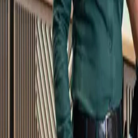
Kundservice
Meny
Nytt
Vin
Öl
Sprit
Cider & Blanddryck
Alkoholfritt
Hållbarhet
Dryck & Mat
Alkohol & hälsa
Stäng meny