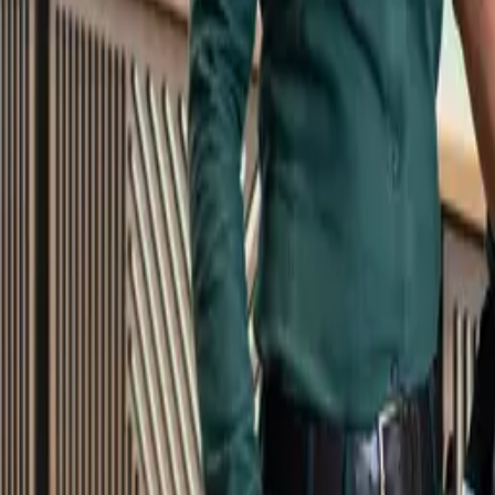
Kundservice
Meny
Nytt
Vin
Öl
Sprit
Cider & Blanddryck
Alkoholfritt
Hållbarhet
Dryck & Mat
Alkohol & hälsa
Stäng meny