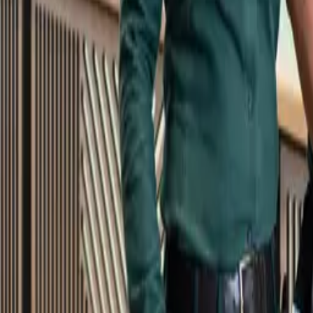
Kundservice
Meny
Nytt
Vin
Öl
Sprit
Cider & Blanddryck
Alkoholfritt
Hållbarhet
Dryck & Mat
Alkohol & hälsa
Stäng meny