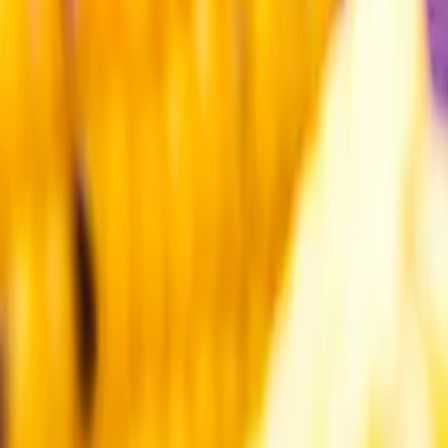
Kundservice
Meny
Nytt
Vin
Öl
Sprit
Cider & Blanddryck
Alkoholfritt
Hållbarhet
Dryck & Mat
Alkohol & hälsa
Stäng meny