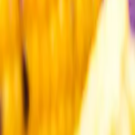
Kundservice
Meny
Nytt
Vin
Öl
Sprit
Cider & Blanddryck
Alkoholfritt
Hållbarhet
Dryck & Mat
Alkohol & hälsa
Stäng meny