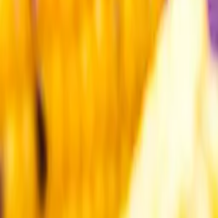
Kundservice
Meny
Nytt
Vin
Öl
Sprit
Cider & Blanddryck
Alkoholfritt
Hållbarhet
Dryck & Mat
Alkohol & hälsa
Stäng meny