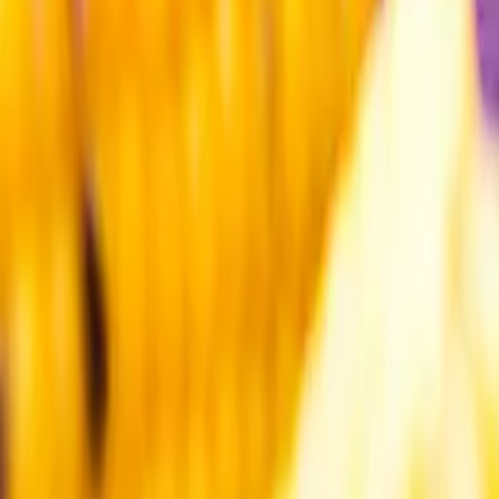
Kundservice
Meny
Nytt
Vin
Öl
Sprit
Cider & Blanddryck
Alkoholfritt
Hållbarhet
Dryck & Mat
Alkohol & hälsa
Stäng meny