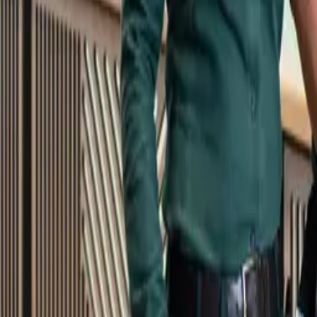
Kundservice
Meny
Nytt
Vin
Öl
Sprit
Cider & Blanddryck
Alkoholfritt
Hållbarhet
Dryck & Mat
Alkohol & hälsa
Stäng meny