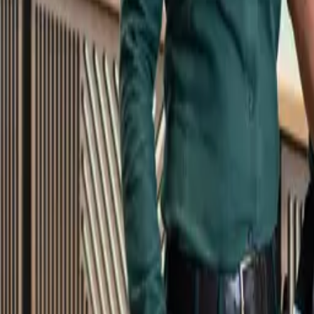
Kundservice
Meny
Nytt
Vin
Öl
Sprit
Cider & Blanddryck
Alkoholfritt
Hållbarhet
Dryck & Mat
Alkohol & hälsa
Stäng meny