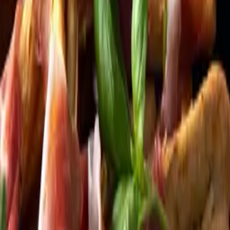
Kundservice
Meny
Nytt
Vin
Öl
Sprit
Cider & Blanddryck
Alkoholfritt
Hållbarhet
Dryck & Mat
Alkohol & hälsa
Stäng meny