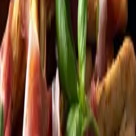
Kundservice
Meny
Nytt
Vin
Öl
Sprit
Cider & Blanddryck
Alkoholfritt
Hållbarhet
Dryck & Mat
Alkohol & hälsa
Stäng meny