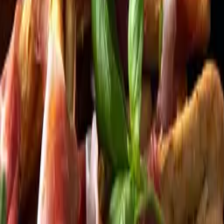
Kundservice
Meny
Nytt
Vin
Öl
Sprit
Cider & Blanddryck
Alkoholfritt
Hållbarhet
Dryck & Mat
Alkohol & hälsa
Stäng meny