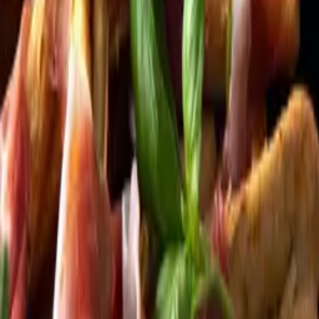
Kundservice
Meny
Nytt
Vin
Öl
Sprit
Cider & Blanddryck
Alkoholfritt
Hållbarhet
Dryck & Mat
Alkohol & hälsa
Stäng meny