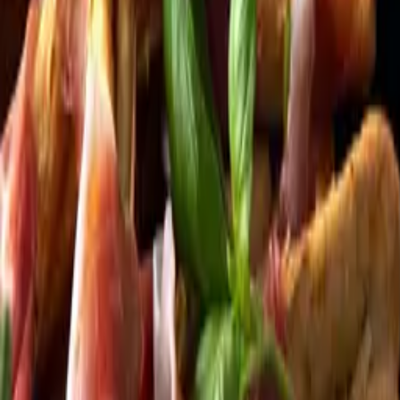
Kundservice
Meny
Nytt
Vin
Öl
Sprit
Cider & Blanddryck
Alkoholfritt
Hållbarhet
Dryck & Mat
Alkohol & hälsa
Stäng meny