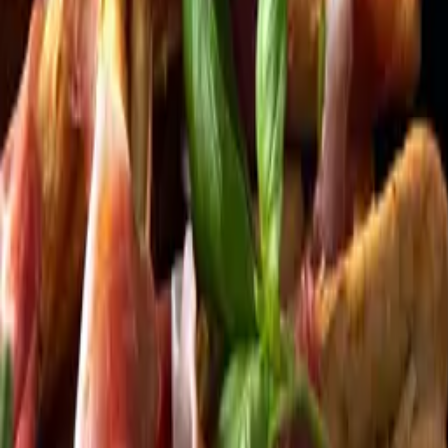
Kundservice
Meny
Nytt
Vin
Öl
Sprit
Cider & Blanddryck
Alkoholfritt
Hållbarhet
Dryck & Mat
Alkohol & hälsa
Stäng meny