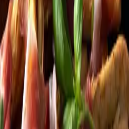
Kundservice
Meny
Nytt
Vin
Öl
Sprit
Cider & Blanddryck
Alkoholfritt
Hållbarhet
Dryck & Mat
Alkohol & hälsa
Stäng meny