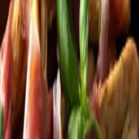
Kundservice
Meny
Nytt
Vin
Öl
Sprit
Cider & Blanddryck
Alkoholfritt
Hållbarhet
Dryck & Mat
Alkohol & hälsa
Stäng meny