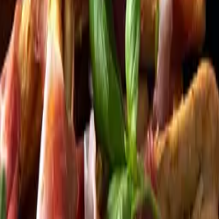
Kundservice
Meny
Nytt
Vin
Öl
Sprit
Cider & Blanddryck
Alkoholfritt
Hållbarhet
Dryck & Mat
Alkohol & hälsa
Stäng meny