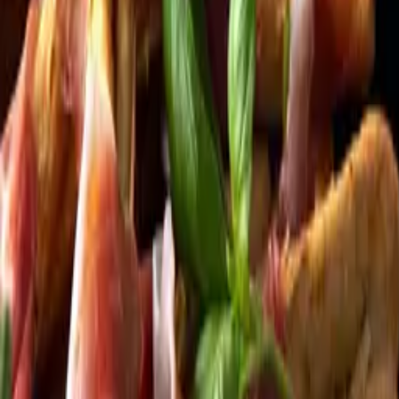
Kundservice
Meny
Nytt
Vin
Öl
Sprit
Cider & Blanddryck
Alkoholfritt
Hållbarhet
Dryck & Mat
Alkohol & hälsa
Stäng meny