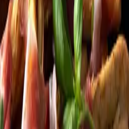
Kundservice
Meny
Nytt
Vin
Öl
Sprit
Cider & Blanddryck
Alkoholfritt
Hållbarhet
Dryck & Mat
Alkohol & hälsa
Stäng meny