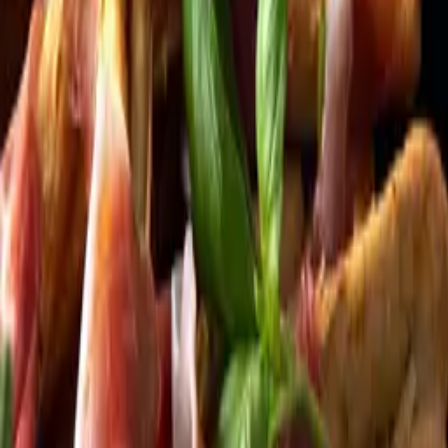
Kundservice
Meny
Nytt
Vin
Öl
Sprit
Cider & Blanddryck
Alkoholfritt
Hållbarhet
Dryck & Mat
Alkohol & hälsa
Stäng meny