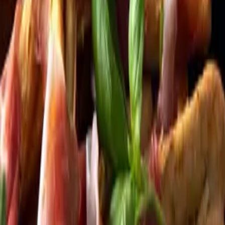
Kundservice
Meny
Nytt
Vin
Öl
Sprit
Cider & Blanddryck
Alkoholfritt
Hållbarhet
Dryck & Mat
Alkohol & hälsa
Stäng meny