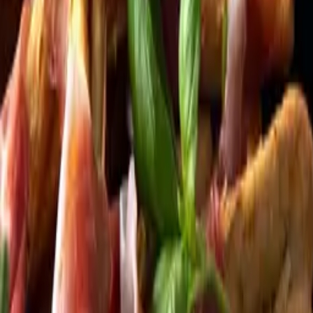
Kundservice
Meny
Nytt
Vin
Öl
Sprit
Cider & Blanddryck
Alkoholfritt
Hållbarhet
Dryck & Mat
Alkohol & hälsa
Stäng meny