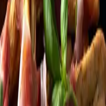
Kundservice
Meny
Nytt
Vin
Öl
Sprit
Cider & Blanddryck
Alkoholfritt
Hållbarhet
Dryck & Mat
Alkohol & hälsa
Stäng meny