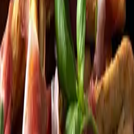
Kundservice
Meny
Nytt
Vin
Öl
Sprit
Cider & Blanddryck
Alkoholfritt
Hållbarhet
Dryck & Mat
Alkohol & hälsa
Stäng meny