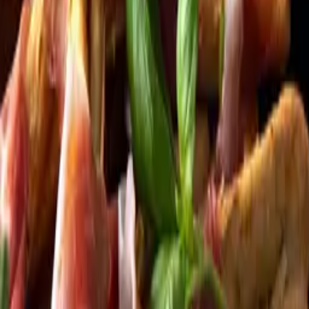
Kundservice
Meny
Nytt
Vin
Öl
Sprit
Cider & Blanddryck
Alkoholfritt
Hållbarhet
Dryck & Mat
Alkohol & hälsa
Stäng meny