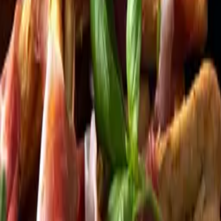
Kundservice
Meny
Nytt
Vin
Öl
Sprit
Cider & Blanddryck
Alkoholfritt
Hållbarhet
Dryck & Mat
Alkohol & hälsa
Stäng meny