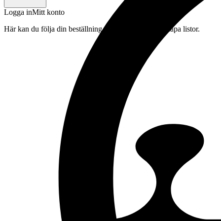
Logga in
Mitt konto
Här kan du följa din beställning, spara drycker och skapa listor.