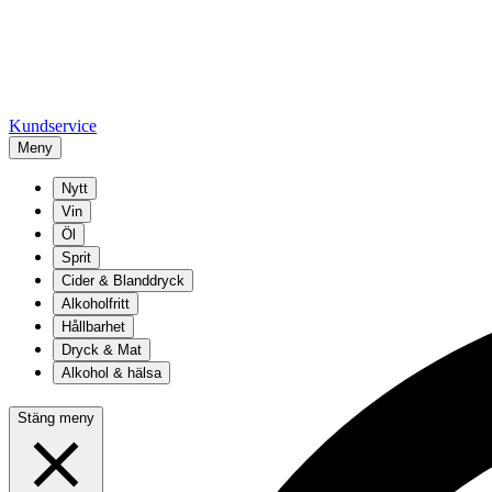
Kundservice
Meny
Nytt
Vin
Öl
Sprit
Cider & Blanddryck
Alkoholfritt
Hållbarhet
Dryck & Mat
Alkohol & hälsa
Stäng meny