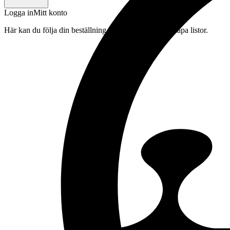
Logga in
Mitt konto
Här kan du följa din beställning, spara drycker och skapa listor.