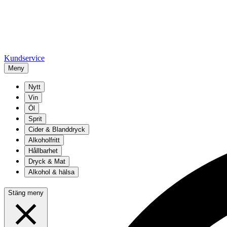
Kundservice
Meny
Nytt
Vin
Öl
Sprit
Cider & Blanddryck
Alkoholfritt
Hållbarhet
Dryck & Mat
Alkohol & hälsa
Stäng meny