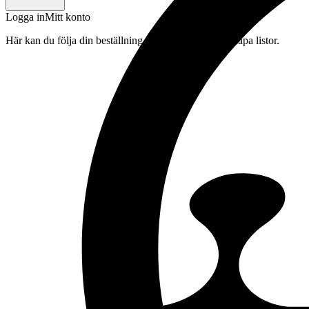
Logga in
Mitt konto
Här kan du följa din beställning, spara drycker och skapa listor.