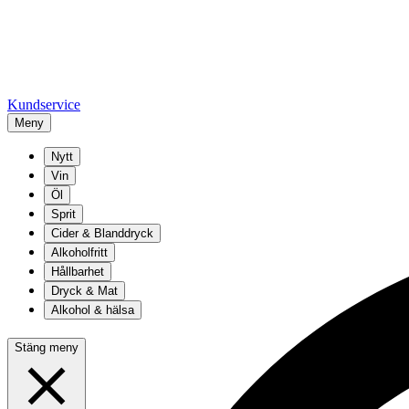
Kundservice
Meny
Nytt
Vin
Öl
Sprit
Cider & Blanddryck
Alkoholfritt
Hållbarhet
Dryck & Mat
Alkohol & hälsa
Stäng meny