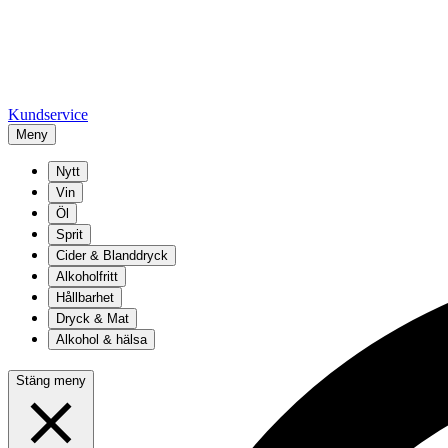
Kundservice
Meny
Nytt
Vin
Öl
Sprit
Cider & Blanddryck
Alkoholfritt
Hållbarhet
Dryck & Mat
Alkohol & hälsa
Stäng meny