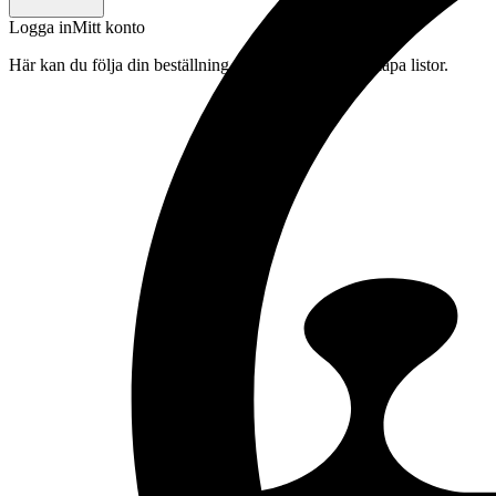
Logga in
Mitt konto
Här kan du följa din beställning, spara drycker och skapa listor.